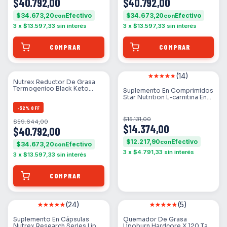
$40.792,00
$40.792,00
$34.673,20
$34.673,20
con
con
3
x
$13.597,33
sin interés
3
x
$13.597,33
sin interés
(14)
SIN STOCK
Nutrex Reductor De Grasa
Termogenico Black Keto
Suplemento En Comprimidos
60cp Entrena Sabor Neutro
Star Nutrition L-carnitina En
Frasco
-
32
%
OFF
$15.131,00
$59.644,00
$14.374,00
$40.792,00
$12.217,90
con
$34.673,20
con
3
x
$4.791,33
sin interés
3
x
$13.597,33
sin interés
(24)
(5)
SIN STOCK
SIN STOCK
Suplemento En Cápsulas
Quemador De Grasa
Nutrex Research Series Lipo-
Lipoburn Hardcore X 120 Tab