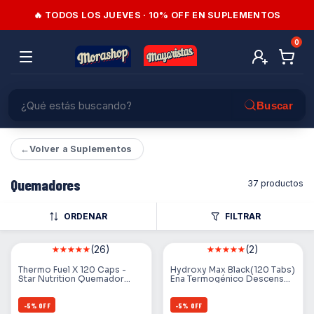
🔥 TODOS LOS JUEVES · 10% OFF EN SUPLEMENTOS
0
←
Volver a Suplementos
Quemadores
37 productos
ORDENAR
FILTRAR
(26)
(2)
Thermo Fuel X 120 Caps -
Hydroxy Max Black(120 Tabs)
Star Nutrition Quemador
Ena Termogénico Descenso
Termogenico
De Peso
-
5
%
OFF
-
5
%
OFF