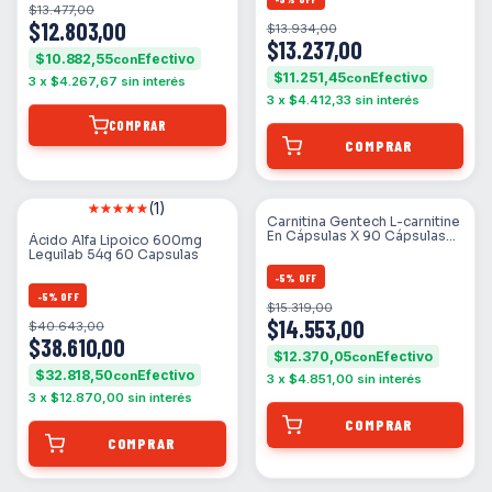
$13.477,00
$12.803,00
$13.934,00
$13.237,00
$10.882,55
con
$11.251,45
con
3
x
$4.267,67
sin interés
3
x
$4.412,33
sin interés
COMPRAR
(1)
Carnitina Gentech L-carnitine
En Cápsulas X 90 Cápsulas
Ácido Alfa Lipoico 600mg
Sin Sabor
Leguilab 54g 60 Capsulas
-
5
%
OFF
-
5
%
OFF
$15.319,00
$14.553,00
$40.643,00
$38.610,00
$12.370,05
con
$32.818,50
con
3
x
$4.851,00
sin interés
3
x
$12.870,00
sin interés