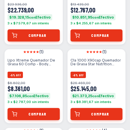
$23.936,00
$13.439,00
$22.739,00
$12.767,00
$19.328,15
$10.851,95
con
con
3
x
$7.579,67
sin interés
3
x
$4.255,67
sin interés
(1)
(1)
Lipo Xtreme Quemador De
Cla 1000 X90cap Quemador
Grasa 60 Comp - Body
De Grasa Star Nutrition
Advance
Sabor Neutro
-
5
%
OFF
-
5
%
OFF
$8.802,00
$26.469,00
$8.361,00
$25.145,00
$7.106,85
$21.373,25
con
con
3
x
$2.787,00
sin interés
3
x
$8.381,67
sin interés