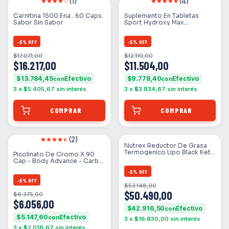
(1)
(4)
Carnitina 1500 Ena . 60 Caps.
Suplemento En Tabletas
Sabor Sin Sabor
Sport Hydroxy Max
Quemador Sabor Neutro En
Pote
-
5
%
OFF
-
5
%
OFF
$17.071,00
$12.110,00
$16.217,00
$11.504,00
$13.784,45
$9.778,40
con
con
3
x
$5.405,67
sin interés
3
x
$3.834,67
sin interés
(2)
Nutrex Reductor De Grasa
Termogenico Lipo Black Keto
Picolinato De Cromo X 90
60cp Entrena Sabor Neutro
Cap - Body Advance - Carbo
Blocker Sabor Neutro
-
5
%
OFF
-
5
%
OFF
$53.148,00
$50.490,00
$6.375,00
$6.056,00
$42.916,50
con
$5.147,60
con
3
x
$16.830,00
sin interés
3
x
$2.018,67
sin interés