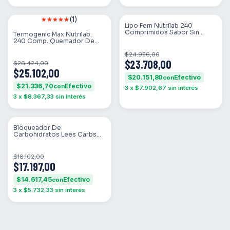
(1)
SIN STOCK
SIN STOCK
Lipo Fem Nutrilab 240
Comprimidos Sabor Sin
Termogenic Max Nutrilab.
Sabor
240 Comp. Quemador De
Grasa. Sabor Neutro
$24.956,00
$23.708,00
$26.424,00
$25.102,00
$20.151,80
con
$21.336,70
con
3
x
$7.902,67
sin interés
3
x
$8.367,33
sin interés
SIN STOCK
Bloqueador De
Carbohidratos Lees Carbs
Woman By Pampita 50g
Sabor Sin Sabor
$18.102,00
$17.197,00
$14.617,45
con
3
x
$5.732,33
sin interés