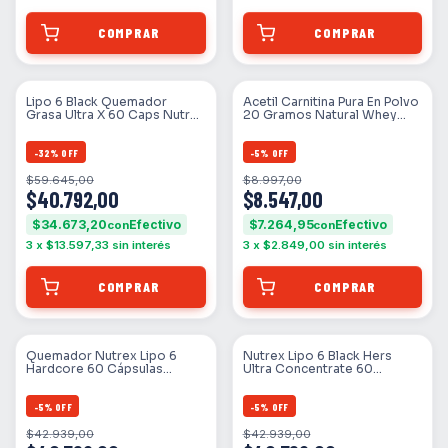
Lipo 6 Black Quemador
Acetil Carnitina Pura En Polvo
Grasa Ultra X 60 Caps Nutrex
20 Gramos Natural Whey
Research Sin Sabor
Suplementos
-
32
%
OFF
-
5
%
OFF
$59.645,00
$8.997,00
$40.792,00
$8.547,00
$34.673,20
$7.264,95
con
con
3
x
$13.597,33
sin interés
3
x
$2.849,00
sin interés
Quemador Nutrex Lipo 6
Nutrex Lipo 6 Black Hers
Hardcore 60 Cápsulas
Ultra Concentrate 60
Termogénico Cafeína 200mg
Cápsulas Quemador
Tirosina Sin Sabor
Termogénico Mujer Black
Series Sin Sabor
-
5
%
OFF
-
5
%
OFF
$42.939,00
$42.939,00