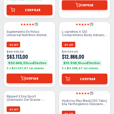
COMPRAR
(1)
(1)
Suplemento En Polvo
L-carnitine X 120
Universal Nutrition Animal
Comprimidos Body Advance
Animal Cuts Powder Sabor
Quemador De Grasas Sin
Orange Mango
Sabor
-
5
%
OFF
-
5
%
OFF
$66.435,00
$13.544,00
$63.113,00
$12.866,00
$53.646,05
$10.936,10
con
con
3
x
$21.037,67
sin interés
3
x
$4.288,67
sin interés
COMPRAR
(1)
Ripped X Ena Sport
Quemador De Grasas -
Hydroxy Max Black(120 Tabs)
Descenso De Peso Sabor Sin
Ena Termogénico Descenso
Sabor
De Peso + Pastillero Legend
-
5
%
OFF
-
5
%
OFF