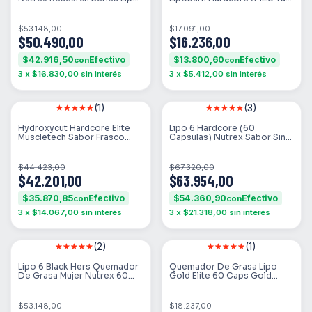
6 Black Ultra Concentrate
Gold Nutrition Sabor Sin
Cafeína Anhidra En Pote 60
Sabor
Un
$53.148,00
$17.091,00
$50.490,00
$16.236,00
$42.916,50
$13.800,60
con
con
3
x
$16.830,00
sin interés
3
x
$5.412,00
sin interés
(1)
(3)
SIN STOCK
SIN STOCK
Hydroxycut Hardcore Elite
Lipo 6 Hardcore (60
Muscletech Sabor Frasco
Capsulas) Nutrex Sabor Sin
(110 Caps)
Sabor
$44.423,00
$67.320,00
$42.201,00
$63.954,00
$35.870,85
$54.360,90
con
con
3
x
$14.067,00
sin interés
3
x
$21.318,00
sin interés
(2)
(1)
SIN STOCK
SIN STOCK
Lipo 6 Black Hers Quemador
Quemador De Grasa Lipo
De Grasa Mujer Nutrex 60
Gold Elite 60 Caps Gold
Capsulas
Nutrition Sabor Sin Sabor
$53.148,00
$18.237,00