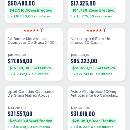
$50.490,00
$17.325,00
$42.916,50
$14.726,25
con
con
3
x
$16.830,00
sin interés
3
x
$5.775,00
sin interés
(1)
(1)
SIN STOCK
SIN STOCK
Fat Burner Mervick Lab
Nutrex Lipo 6 Black Uc
Quemador De Grasa X 120
Intense 60 Caps
Capsulas
Termogenico
$18.798,00
$68.656,00
$17.858,00
$65.223,00
$15.179,30
$55.439,55
con
con
3
x
$5.952,67
sin interés
3
x
$21.741,00
sin interés
SIN STOCK
SIN STOCK
Lipo6 Carnitine Quemador
Ácido Alfa Lipoico 500mg
De Grasa Nutrex Apoya
Antioxidante 60 Cápsulas
Dieta 60 Capsulas
Labs Nutrition Orgánico Sin
Sabor
$33.218,00
$32.649,00
$31.557,00
$31.016,00
$26.823,45
$26.363,60
con
con
3
x
$10.519,00
sin interés
3
x
$10.338,67
sin interés