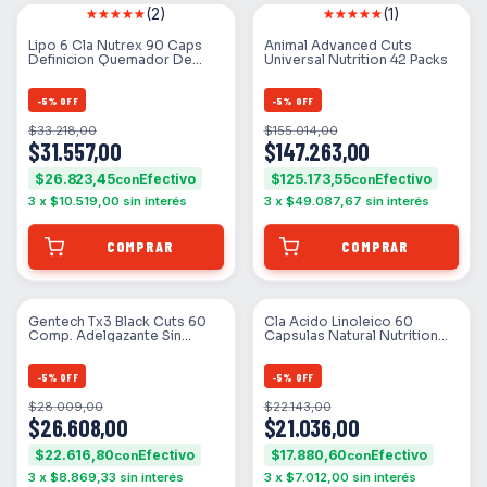
(2)
(1)
Lipo 6 Cla Nutrex 90 Caps
Animal Advanced Cuts
Definicion Quemador De
Universal Nutrition 42 Packs
Grasa
-
5
%
OFF
-
5
%
OFF
$33.218,00
$155.014,00
$31.557,00
$147.263,00
$26.823,45
$125.173,55
con
con
3
x
$10.519,00
sin interés
3
x
$49.087,67
sin interés
Gentech Tx3 Black Cuts 60
Cla Acido Linoleico 60
Comp. Adelgazante Sin
Capsulas Natural Nutrition
Sabor Sin Sabor
Neutro
-
5
%
OFF
-
5
%
OFF
$28.009,00
$22.143,00
$26.608,00
$21.036,00
$22.616,80
$17.880,60
con
con
3
x
$8.869,33
sin interés
3
x
$7.012,00
sin interés