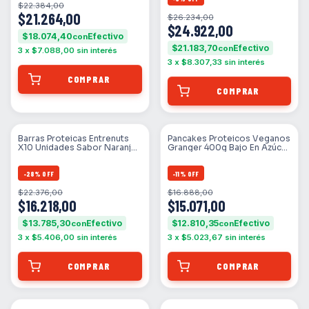
$22.384,00
$21.264,00
$26.234,00
$24.922,00
$18.074,40
con
$21.183,70
con
3
x
$7.088,00
sin interés
3
x
$8.307,33
sin interés
Barras Proteicas Entrenuts
Pancakes Proteicos Veganos
X10 Unidades Sabor Naranja
Granger 400g Bajo En Azúcar
Choco
Sabor Chocolate Suizo
-
28
%
OFF
-
11
%
OFF
$22.376,00
$16.888,00
$16.218,00
$15.071,00
$13.785,30
$12.810,35
con
con
3
x
$5.406,00
sin interés
3
x
$5.023,67
sin interés