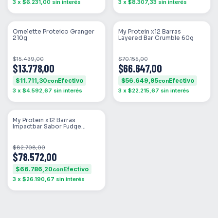
3
x
$6.231,00
sin interés
3
x
$8.307,33
sin interés
SIN STOCK
SIN STOCK
Omelette Proteico Granger
My Protein x12 Barras
210g
Layered Bar Crumble 60g
$15.439,00
$70.155,00
$13.778,00
$66.647,00
$11.711,30
$56.649,95
con
con
3
x
$4.592,67
sin interés
3
x
$22.215,67
sin interés
SIN STOCK
My Protein x12 Barras
Impactbar Sabor Fudge
Brownie Flavour 60g
$82.708,00
$78.572,00
$66.786,20
con
3
x
$26.190,67
sin interés