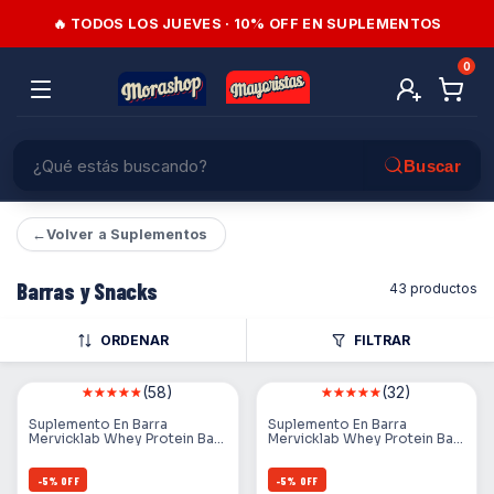
🔥 TODOS LOS JUEVES · 10% OFF EN SUPLEMENTOS
0
←
Volver a Suplementos
Barras y Snacks
43 productos
ORDENAR
FILTRAR
(58)
(32)
Suplemento En Barra
Suplemento En Barra
Mervicklab Whey Protein Bar
Mervicklab Whey Protein Bar
Carbohidratos Sabor
Carbohidratos Sabor
Frambuesa En Caja De 780g
Chocolate En Caja De 780g
12 Un
12 Un
-
5
%
OFF
-
5
%
OFF