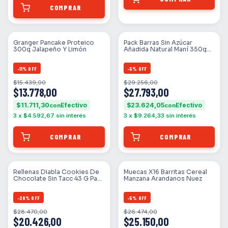
Granger Pancake Proteico
Pack Barras Sin Azúcar
300g Jalapeño Y Limón
Añadida Natural Maní 350g
X10
-
11
%
OFF
-
5
%
OFF
$15.439,00
$29.256,00
$13.778,00
$27.793,00
$11.711,30
$23.624,05
con
con
3
x
$4.592,67
sin interés
3
x
$9.264,33
sin interés
Rellenas Diabla Cookies De
Muecas X16 Barritas Cereal
Chocolate Sin Tacc 43 G Pack
Manzana Arandanos Nuez
X 5
-
28
%
OFF
-
5
%
OFF
$28.470,00
$26.474,00
$20.426,00
$25.150,00