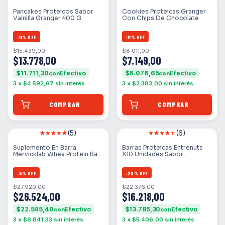
Pancakes Proteicos Sabor
Cookies Proteicas Granger
Vainilla Granger 400 G
Con Chips De Chocolate
-
11
%
OFF
-
11
%
OFF
$15.439,00
$8.011,00
$13.778,00
$7.149,00
$11.711,30
$6.076,65
con
con
3
x
$4.592,67
sin interés
3
x
$2.383,00
sin interés
(5)
(6)
Suplemento En Barra
Barras Proteicas Entrenuts
Mervicklab Whey Protein Bar
X10 Unidades Sabor
Carbohidratos Sabor Limón
Chocolate Mani
En Caja De 780g 12 Un
-
5
%
OFF
-
28
%
OFF
$27.920,00
$22.376,00
$26.524,00
$16.218,00
$22.545,40
$13.785,30
con
con
3
x
$8.841,33
sin interés
3
x
$5.406,00
sin interés