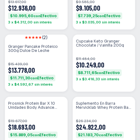
$13.617,00
$9.585,00
$12.936,00
$9.105,00
$10.995,60
$7.739,25
con
con
3
x
$4.312,00
sin interés
3
x
$3.035,00
sin interés
(2)
SIN STOCK
SIN STOCK
Cupcake Keto Granger
Chocolate / Vainilla 200g
Granger Pancake Proteico
300g Dulce De Leche
$11.484,00
$10.249,00
$15.439,00
$13.778,00
$8.711,65
con
$11.711,30
con
3
x
$3.416,33
sin interés
3
x
$4.592,67
sin interés
SIN STOCK
SIN STOCK
Prosnick Protein Bar X 10
Suplemento En Barra
Unidades Body Advance
Mervicklab Whey Protein Bar
Sabor Dulce De Leche
Low Carb Sabor Choco
Coffee En Caja De 552g 12
Un
$19.677,00
$26.234,00
$18.693,00
$24.922,00
$15.889,05
$21.183,70
con
con