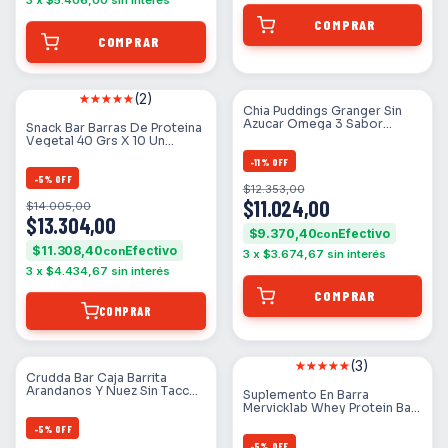
3
x
$5.406,00
sin interés
(2)
Chia Puddings Granger Sin
Azucar Omega 3 Sabor
Snack Bar Barras De Proteina
Chocolate
Vegetal 40 Grs X 10 Un
Gentech
-
11
%
OFF
-
5
%
OFF
$12.353,00
$11.024,00
$14.005,00
$13.304,00
$9.370,40
con
$11.308,40
con
3
x
$3.674,67
sin interés
3
x
$4.434,67
sin interés
COMPRAR
(3)
Crudda Bar Caja Barrita
Arandanos Y Nuez Sin Tacc
Suplemento En Barra
Vegan 10un
Mervicklab Whey Protein Bar
Low Carb Sabor Frutos Rojos
-
5
%
OFF
En Caja De 552g 12 Un
-
5
%
OFF