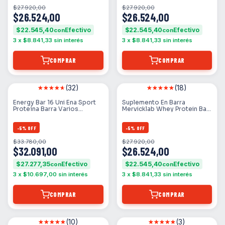
$27.920,00
$27.920,00
$26.524,00
$26.524,00
$22.545,40
$22.545,40
con
con
3
x
$8.841,33
sin interés
3
x
$8.841,33
sin interés
COMPRAR
COMPRAR
(32)
(18)
Energy Bar 16 Uni Ena Sport
Suplemento En Barra
Proteína Barra Varios
Mervicklab Whey Protein Bar
Sabores
Carbohidratos Sabor Banana
En Caja De 780g 12 Un
-
5
%
OFF
-
5
%
OFF
$33.780,00
$27.920,00
$32.091,00
$26.524,00
$27.277,35
$22.545,40
con
con
3
x
$10.697,00
sin interés
3
x
$8.841,33
sin interés
COMPRAR
COMPRAR
(10)
(3)