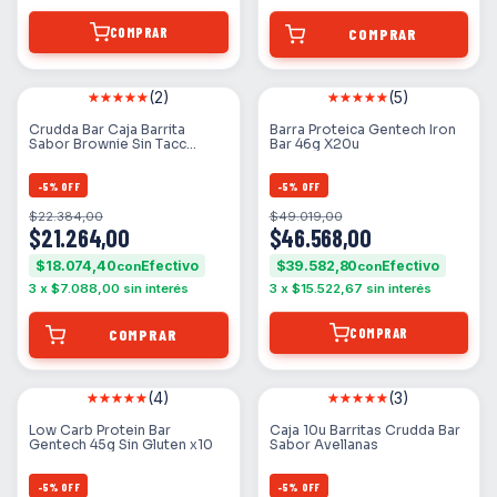
COMPRAR
(2)
(5)
Crudda Bar Caja Barrita
Barra Proteica Gentech Iron
Sabor Brownie Sin Tacc
Bar 46g X20u
Vegan 10uni
-
5
%
OFF
-
5
%
OFF
$22.384,00
$49.019,00
$21.264,00
$46.568,00
$18.074,40
$39.582,80
con
con
3
x
$7.088,00
sin interés
3
x
$15.522,67
sin interés
COMPRAR
(4)
(3)
Low Carb Protein Bar
Caja 10u Barritas Crudda Bar
Gentech 45g Sin Gluten x10
Sabor Avellanas
-
5
%
OFF
-
5
%
OFF