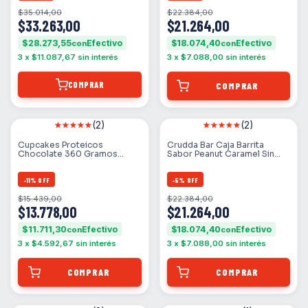
$35.014,00
$22.384,00
$33.263,00
$21.264,00
$28.273,55
$18.074,40
con
con
3
x
$11.087,67
sin interés
3
x
$7.088,00
sin interés
COMPRAR
(2)
(2)
Cupcakes Proteicos
Crudda Bar Caja Barrita
Chocolate 360 Gramos
Sabor Peanut Caramel Sin
Granger
Tacc Vegan 10u
-
11
%
OFF
-
5
%
OFF
$15.439,00
$22.384,00
$13.778,00
$21.264,00
$11.711,30
$18.074,40
con
con
3
x
$4.592,67
sin interés
3
x
$7.088,00
sin interés