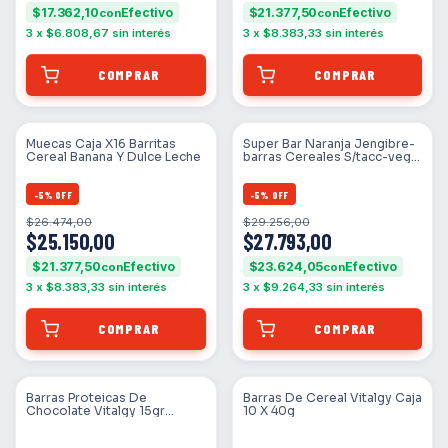
$17.362,10
$21.377,50
con
con
3
x
$6.808,67
sin interés
3
x
$8.383,33
sin interés
Muecas Caja X16 Barritas
Super Bar Naranja Jengibre-
Cereal Banana Y Dulce Leche
barras Cereales S/tacc-veg-
diabla
-
5
%
OFF
-
5
%
OFF
$26.474,00
$29.256,00
$25.150,00
$27.793,00
$21.377,50
$23.624,05
con
con
3
x
$8.383,33
sin interés
3
x
$9.264,33
sin interés
SIN STOCK
SIN STOCK
Barras Proteicas De
Barras De Cereal Vitalgy Caja
Chocolate Vitalgy 15gr
10 X 40g
Proteina