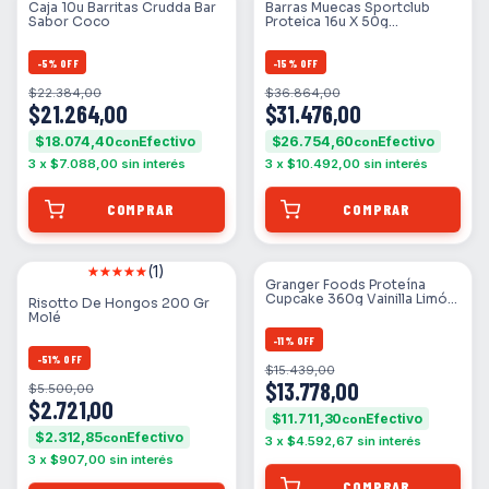
Caja 10u Barritas Crudda Bar
Barras Muecas Sportclub
Sabor Coco
Proteica 16u X 50g
Chocolate
-
5
%
OFF
-
15
%
OFF
$22.384,00
$36.864,00
$21.264,00
$31.476,00
$18.074,40
$26.754,60
con
con
3
x
$7.088,00
sin interés
3
x
$10.492,00
sin interés
(1)
Granger Foods Proteína
Cupcake 360g Vainilla Limón
Risotto De Hongos 200 Gr
Vainilla Con Chips De Limon
Molé
-
11
%
OFF
-
51
%
OFF
$15.439,00
$13.778,00
$5.500,00
$2.721,00
$11.711,30
con
$2.312,85
con
3
x
$4.592,67
sin interés
3
x
$907,00
sin interés