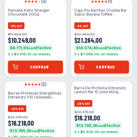
(3)
(1)
Pancake Keto Granger
Caja 10u Barritas Crudda Bar
Chocolate 200g
Sabor Banana Toffee
-
11
%
OFF
-
5
%
OFF
$11.484,00
$22.384,00
$10.249,00
$21.264,00
$8.711,65
$18.074,40
con
con
3
x
$3.416,33
sin interés
3
x
$7.088,00
sin interés
(2)
Barra De Proteína Entrenuts
Lemon Pie 10 Unid 450g
Barras Proteicas Energeticas
Lemon Pie
Entrenuts X10 Unidades
Sabor Frutilla Deli Sin Gluten
-
28
%
OFF
-
28
%
OFF
$22.376,00
$16.218,00
$22.376,00
$16.218,00
$13.785,30
con
$13.785,30
con
3
x
$5.406,00
sin interés