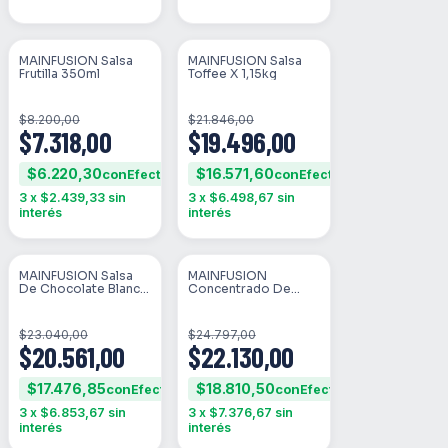
MAINFUSION Salsa
MAINFUSION Salsa
SIN STOCK
SIN STOCK
Frutilla 350ml
Toffee X 1,15kg
$8.200,00
$21.846,00
$7.318,00
$19.496,00
$6.220,30
$16.571,60
con
con
3
x
$2.439,33
sin
3
x
$6.498,67
sin
interés
interés
MAINFUSION Salsa
MAINFUSION
SIN STOCK
SIN STOCK
De Chocolate Blanco
Concentrado De
Y Naranja 900ml
Jengibre 1l
$23.040,00
$24.797,00
$20.561,00
$22.130,00
$17.476,85
$18.810,50
con
con
3
x
$6.853,67
sin
3
x
$7.376,67
sin
interés
interés