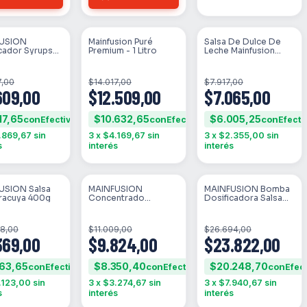
USION
Mainfusion Puré
Salsa De Dulce De
STOCK
SIN STOCK
SIN STOCK
cador Syrups
Premium - 1 Litro
Leche Mainfusion
e
440g
7,00
$14.017,00
$7.917,00
609,00
$12.509,00
$7.065,00
17,65
$10.632,65
$6.005,25
con
con
con
.869,67
sin
3
x
$4.169,67
sin
3
x
$2.355,00
sin
s
interés
interés
USION Salsa
MAINFUSION
MAINFUSION Bomba
STOCK
SIN STOCK
SIN STOCK
racuya 400g
Concentrado
Dosificadora Salsa
Limonada Tropical
De Chocolate 1,15kg
930ml
98,00
$11.009,00
$26.694,00
369,00
$9.824,00
$23.822,00
963,65
$8.350,40
$20.248,70
con
con
con
.123,00
sin
3
x
$3.274,67
sin
3
x
$7.940,67
sin
s
interés
interés