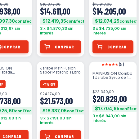
98,00
$16.372,00
$15.917,00
.938,00
$14.611,00
$14.205,00
997,30
$12.419,35
$12.074,25
con
con
con
.312,67
sin
3
x
$4.870,33
sin
3
x
$4.735,00
sin
s
interés
interés
COMPRAR
(5)
USION
Jarabe Main Fusion
SIN STOCK
latada
Sabor Pistacho 1 Litro
MAINFUSION Combo
tánea 1,15kg
1 Jarabe Syrup de 1
Litro + Dosificador
FF
-
11
%
OFF
$23.340,00
3,00
$24.174,00
$20.829,00
.736,00
$21.573,00
$17.704,65
con
525,60
$18.337,05
con
con
3
x
$6.943,00
sin
.912,00
sin
3
x
$7.191,00
sin
interés
s
interés