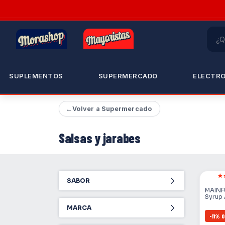
SUPLEMENTOS
SUPERMERCADO
ELECTR
←
Volver a Supermercado
Salsas y jarabes
SABOR
MAINF
Syrup 
Cafeter
MARCA
-
11
%
O