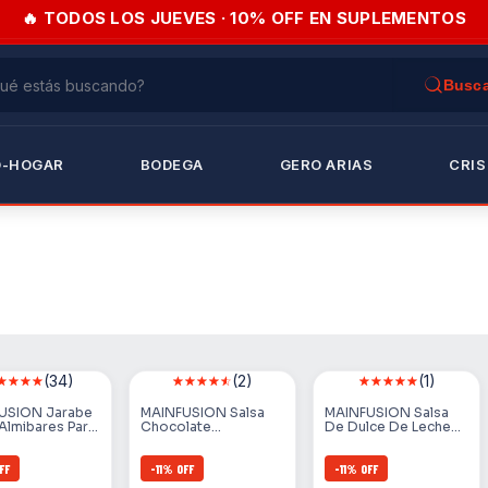
🔥 TODOS LOS JUEVES · 10% OFF EN SUPLEMENTOS
O-HOGAR
BODEGA
GERO ARIAS
CRIS
(34)
(2)
(1)
USION Jarabe
MAINFUSION Salsa
MAINFUSION Salsa
Almibares Para
Chocolate
De Dulce De Leche
ia. Iac. 1L
Semiamargo 1.15kg
1,15 Kg
FF
-
11
%
OFF
-
11
%
OFF