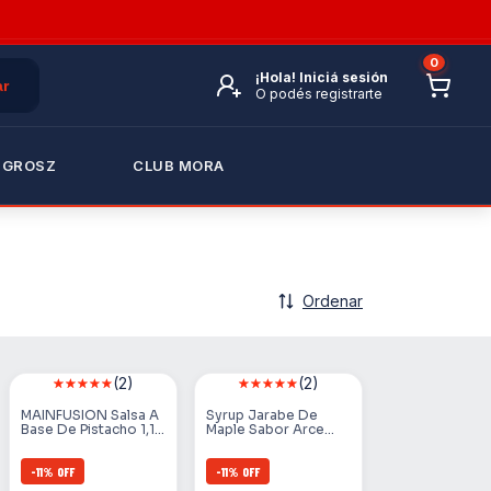
0
¡Hola!
Iniciá sesión
O podés registrarte
 GROSZ
CLUB MORA
Ordenar
(2)
(2)
MAINFUSION Salsa A
Syrup Jarabe De
Base De Pistacho 1,15
Maple Sabor Arce
Kg.
Main Fusion 1 Litro
-
11
%
OFF
-
11
%
OFF