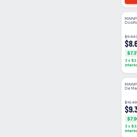
MAINF
SIN 
Dosifi
Jarab
$9.64
$8.
$7.3
3
x
$2
interé
MAINF
SIN 
De Ma
$10.4
$9.
$7.
3
x
$3
interé