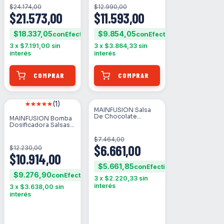
$24.174,00
$12.990,00
$21.573,00
$11.593,00
$18.337,05
$9.854,05
con
con
3
x
$7.191,00
sin
3
x
$3.864,33
sin
interés
interés
(1)
MAINFUSION Salsa
SIN STOCK
SIN STOCK
De Chocolate
MAINFUSION Bomba
Semiamargo Con
Dosificadora Salsas
Leche 350ml
Negra P/grip 15ml
$7.464,00
$6.661,00
$12.230,00
$10.914,00
$5.661,85
con
$9.276,90
con
3
x
$2.220,33
sin
interés
3
x
$3.638,00
sin
interés