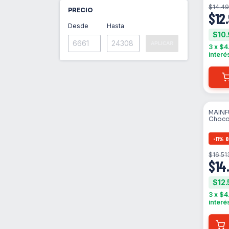
$14.4
PRECIO
$12
Desde
Hasta
$10.
APLICAR
3
x
$4
interé
MAINF
Choco
Instan
-
11
%
O
$16.51
$14
$12.
3
x
$4
interé