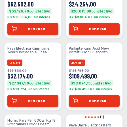
$62.502,00
$24.254,00
$53.126,70
$20.615,90
con
con
3
x
$20.834,00
sin interés
3
x
$8.084,67
sin interés
Pava Eléctrica Kanjihome
Parlante Kanji Acid New
Acero Inoxidable Línea
Portátil Con Bluetooth
Exclusive Ms Gris
Negro Negro
-
5
%
OFF
-
14
%
OFF
$33.868,00
$126.788,00
$32.174,00
$109.499,00
$27.347,90
$93.074,15
con
con
3
x
$10.724,67
sin interés
3
x
$36.499,67
sin interés
(1)
SIN STOCK
Horno Para Pan 600w 1kg 19
Programas Color Cream
Pava Jarra Electrica Kanji