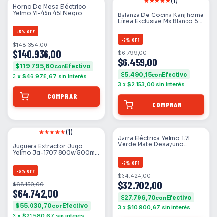
(1)
Horno De Mesa Eléctrico
Yelmo Yl-45n 45l Negro
Balanza De Cocina Kanjihome
Línea Exclusive Ms Blanco 5
Kg
-
5
%
OFF
-
5
%
OFF
$148.354,00
$140.936,00
$6.799,00
$6.459,00
$119.795,60
con
$5.490,15
con
3
x
$46.978,67
sin interés
3
x
$2.153,00
sin interés
(1)
Jarra Eléctrica Yelmo 1.7l
Verde Mate Desayuno
Juguera Extractor Jugo
Hervidor
Yelmo Jg-1707 800w 500ml
Acero Inox Color Plateado
-
5
%
OFF
-
5
%
OFF
$34.424,00
$32.702,00
$68.150,00
$64.742,00
$27.796,70
con
$55.030,70
con
3
x
$10.900,67
sin interés
3
x
$21.580,67
sin interés