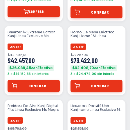
3
x
$23.572,67
sin interés
3
x
$14.263,33
sin interés
COMPRAR
Smarter 4k Extreme Edition
Horno De Mesa Eléctrico
Kanji Línea Exclusive Ms
Kanji Home 16l Línea
Negro
Exclusive Ms Gris
-
5
%
OFF
-
5
%
OFF
$44.692,00
$77.287,00
$42.457,00
$73.422,00
$36.088,45
$62.408,70
con
con
3
x
$14.152,33
sin interés
3
x
$24.474,00
sin interés
Freidora De Aire Kanji Digital
Licuadora Portátil Usb
4lts Línea Exclusive Ms Negro
Kanjihome Línea Exclusive Ms
Negro
-
5
%
OFF
-
5
%
OFF
$65.792,00
$25.531,00