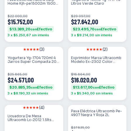
Home Kjh-pe15002m 1500w
Litros Verde Claro
1.8 Mate
$22.000,00
$29.097,00
$15.752,00
$27.642,00
$13.389,20
$23.495,70
con
con
3
x
$5.250,67
sin interés
3
x
$9.214,00
sin interés
(3)
(2)
SIN STOCK
SIN STOCK
Yogurtera Yg-1704 720ml 4
Exprimidor Marca Ultracomb
Jarros Super Compacta 20w
Modelo Ex-2302 Color
Color Blanco
Blanco/rojo
$25.865,00
$16.864,00
$24.571,00
$16.020,00
$20.885,35
$13.617,00
con
con
3
x
$8.190,33
sin interés
3
x
$5.340,00
sin interés
(4)
SIN STOCK
SIN STOCK
Pava Eléctrica Ultracomb Pe-
4907 Negra Y Roja 2L
Licuadora De Mesa
Ultracomb Lc-2012 1.5lts
Jarra De Vidrio Color Crema
$37.835,00