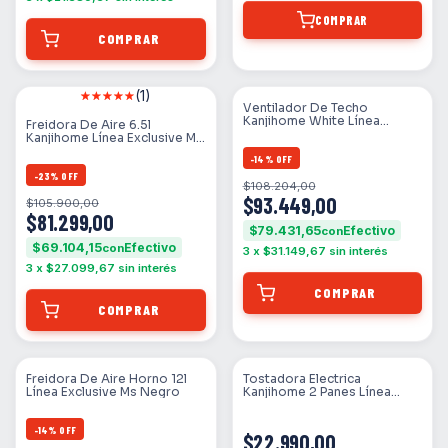
COMPRAR
(1)
Ventilador De Techo
Kanjihome White Línea
Freidora De Aire 6.5l
Exclusive Ms 50 Hz Blanco
Kanjihome Línea Exclusive Ms
Transparentes 4
Silver
-
14
%
OFF
-
23
%
OFF
$108.204,00
$93.449,00
$105.900,00
$81.299,00
$79.431,65
con
$69.104,15
con
3
x
$31.149,67
sin interés
3
x
$27.099,67
sin interés
Freidora De Aire Horno 12l
Tostadora Electrica
Línea Exclusive Ms Negro
Kanjihome 2 Panes Línea
Exclusive Ms Blanco
-
14
%
OFF
$22.990,00