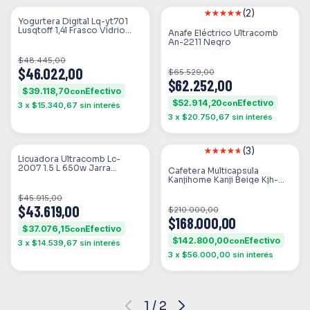
(2)
SIN STOCK
SIN STOCK
Yogurtera Digital Lq-yt701
Lusqtoff 1,4l Frasco Vidrio
Anafe Eléctrico Ultracomb
210ml Azul Claro
An-2211 Negro
$48.445,00
$46.022,00
$65.529,00
$62.252,00
$39.118,70
con
$52.914,20
con
3
x
$15.340,67
sin interés
3
x
$20.750,67
sin interés
(3)
SIN STOCK
SIN STOCK
Licuadora Ultracomb Lc-
2007 1.5 L 650w Jarra
Cafetera Multicapsula
Plástico Color Negro
Kanjihome Kanji Beige Kjh-
cm1500dc01 Beige
$45.915,00
$43.619,00
$210.000,00
$168.000,00
$37.076,15
con
$142.800,00
con
3
x
$14.539,67
sin interés
3
x
$56.000,00
sin interés
1
/
2