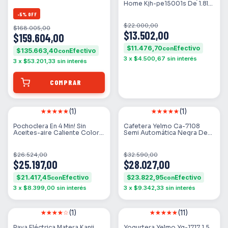
Lusqtoff Crema
Home Kjh-pe15001s De 1.8l
1500w Plateado
-
5
%
OFF
$22.000,00
$168.005,00
$13.502,00
$159.604,00
$11.476,70
con
$135.663,40
con
3
x
$4.500,67
sin interés
3
x
$53.201,33
sin interés
(1)
(1)
SIN STOCK
SIN STOCK
Pochoclera En 4 Min! Sin
Cafetera Yelmo Ca-7108
Aceites-aire Caliente Color
Semi Automática Negra De
Rojo
Filtro
$26.524,00
$32.590,00
$25.197,00
$28.027,00
$21.417,45
$23.822,95
con
con
3
x
$8.399,00
sin interés
3
x
$9.342,33
sin interés
(1)
(11)
SIN STOCK
SIN STOCK
Pava Eléctrica Matera Kanji
Yogurtera Yelmo Yg-1717 1.5