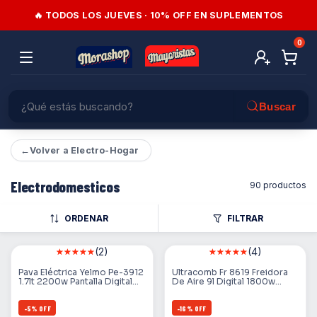
🔥 TODOS LOS JUEVES · 10% OFF EN SUPLEMENTOS
0
←
Volver a Electro-Hogar
Electrodomesticos
90 productos
ORDENAR
FILTRAR
(2)
(4)
Pava Eléctrica Yelmo Pe-3912
Ultracomb Fr 8619 Freidora
1.7lt 2200w Pantalla Digital
De Aire 9l Digital 1800w
Color Negro
Negro
-
5
%
OFF
-
16
%
OFF