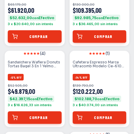
$65.179,00
$130.000,00
$61.920,00
$109.395,00
$52.632,00
$92.985,75
con
con
3
x
$20.640,00
sin interés
3
x
$36.465,00
sin interés
(4)
(1)
Sandwichera Waflera Donuts
Cafetera Espresso Marca
Tortas Bagel 3 En 1 Yelmo
Ultracomb Modelo Ce-6108
Sw-1801 Color Blanco
Color Rojo
-
5
%
OFF
-
14
%
OFF
$52.505,00
$139.793,00
$49.879,00
$120.222,00
$42.397,15
$102.188,70
con
con
3
x
$16.626,33
sin interés
3
x
$40.074,00
sin interés