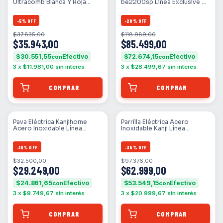
Ultracomb Blanca Y Roja
be2200sp Línea Exclusive Ms
1.7ltrs Corte Mate
Negro
-
5
%
OFF
-
28
%
OFF
$37.835,00
$118.989,00
$35.943,00
$85.499,00
$30.551,55
$72.674,15
con
con
3
x
$11.981,00
sin interés
3
x
$28.499,67
sin interés
Pava Eléctrica Kanjihome
Parrilla Eléctrica Acero
Acero Inoxidable Línea
Inoxidable Kanji Línea
Exclusive Ms Gris
Exclusive Ms Negro
-
10
%
OFF
-
35
%
OFF
$32.500,00
$97.376,00
$29.249,00
$62.999,00
$24.861,65
$53.549,15
con
con
3
x
$9.749,67
sin interés
3
x
$20.999,67
sin interés