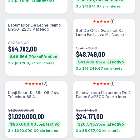
con
3
x
$10.098,33
sin interés
3
x
$11.841,67
sin interés
(1)
SIN STOCK
SIN STOCK
Espumador De Leche Yelmo
El9501 220v Plateado
Set De Ollas Gourmet Kanji
Línea Exclusive Ms Negro
$57.666,00
$54.782,00
$84.876,00
$48.749,00
$46.564,70
con
$41.436,65
con
3
x
$18.260,67
sin interés
3
x
$16.249,67
sin interés
(2)
(1)
SIN STOCK
SIN STOCK
Kanji Smart Kj-65st05-2qw
Sandwichera Ultracomb De 4
Televisor 65 4k
Panes Sw2800 Acero Inox
750w Cts Color Negro
$1.200.000,00
$25.444,00
$1.020.000,00
$24.171,00
$867.000,00
$20.545,35
con
con
3
x
$340.000,00
sin interés
3
x
$8.057,00
sin interés