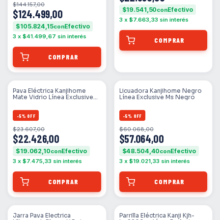
$144.157,00
$19.541,50
con
$124.499,00
3
x
$7.663,33
sin interés
$105.824,15
con
3
x
$41.499,67
sin interés
Pava Eléctrica Kanjihome
Licuadora Kanjihome Negro
Mate Vidrio Línea Exclusive
Línea Exclusive Ms Negro
Ms Simil Madera
-
5
%
OFF
-
5
%
OFF
$23.607,00
$60.068,00
$22.426,00
$57.064,00
$19.062,10
$48.504,40
con
con
3
x
$7.475,33
sin interés
3
x
$19.021,33
sin interés
Jarra Pava Electrica
Parrilla Eléctrica Kanji Kjh-