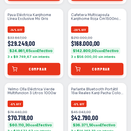
Pava Eléctrica Kanjihome
Cafetera Multicapsula
Línea Exclusive Ms Gris
Kanjihome Roja Cm1500nc01
19bares Rojo
-
14
%
OFF
-
20
%
OFF
$33.867,00
$210.000,00
$29.249,00
$168.000,00
$24.861,65
$142.800,00
con
con
3
x
$9.749,67
sin interés
3
x
$56.000,00
sin interés
Yelmo Olla Eléctrica Verde
Parlante Bluetooth Portátil
Multifuncion 3 Litros 1000w
15w Reales Kanji Pacha Color
Negro
-
5
%
OFF
-
5
%
OFF
$74.440,00
$45.043,00
$70.718,00
$42.790,00
$60.110,30
$36.371,50
con
con