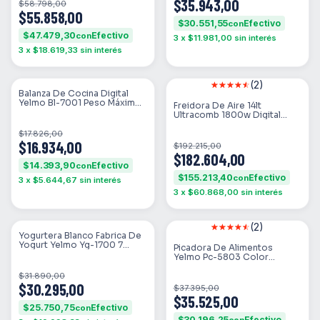
$35.943,00
$58.798,00
$55.858,00
$30.551,55
con
$47.479,30
con
3
x
$11.981,00
sin interés
3
x
$18.619,33
sin interés
(2)
SIN STOCK
SIN STOCK
Balanza De Cocina Digital
Yelmo Bl-7001 Peso Máximo
Freidora De Aire 14lt
3kg Amarillo/gris
Ultracomb 1800w Digital
Táctil Fr-8622 Color Negro
$17.826,00
$16.934,00
$192.215,00
$182.604,00
$14.393,90
con
$155.213,40
con
3
x
$5.644,67
sin interés
3
x
$60.868,00
sin interés
(2)
SIN STOCK
SIN STOCK
Yogurtera Blanco Fabrica De
Yogurt Yelmo Yg-1700 7
Picadora De Alimentos
Jarros Color Blanco
Yelmo Pc-5803 Color
Amarillo
$31.890,00
$30.295,00
$37.395,00
$35.525,00
$25.750,75
con
$30.196,25