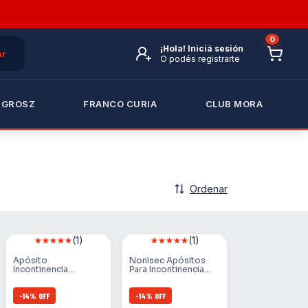
0
¡Hola!
Iniciá sesión
O podés registrarte
 GROSZ
FRANCO CURIA
CLUB MORA
Ordenar
(1)
(1)
Apósito
Nonisec Apósitos
Incontinencia
Para Incontinencia
Moderada Nonisec X
Fuerte X 20 Unidades
20 Unidades
-
14
%
OFF
-
14
%
OFF