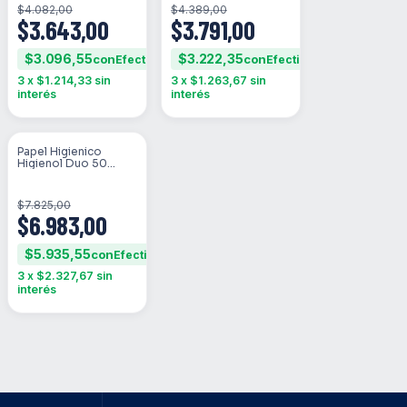
$4.082,00
$4.389,00
$3.643,00
$3.791,00
$3.096,55
$3.222,35
con
con
3
x
$1.214,33
sin
3
x
$1.263,67
sin
interés
interés
Papel Higienico
SIN STOCK
Higienol Duo 50
Metros Paquete De 4
Unid.
$7.825,00
$6.983,00
$5.935,55
con
3
x
$2.327,67
sin
interés