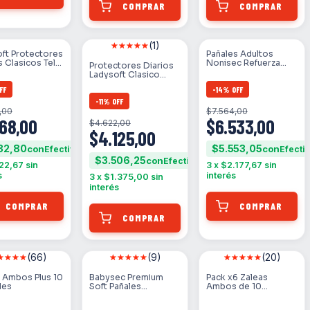
(1)
ft Protectores
Pañales Adultos
s Clasicos Tela
Nonisec Refuerza
Protectores Diarios
 20u
Super X20 Absorción
Ladysoft Clasico
Máxima
Diseño 56 Un
FF
-
14
%
OFF
-
11
%
OFF
,00
$7.564,00
568,00
$6.533,00
$4.622,00
$4.125,00
32,80
$5.553,05
con
con
$3.506,25
con
22,67
sin
3
x
$2.177,67
sin
s
interés
3
x
$1.375,00
sin
interés
(66)
(9)
(20)
STOCK
SIN STOCK
SIN STOCK
 Ambos Plus 10
Babysec Premium
Pack x6 Zaleas
des
Soft Pañales
Ambos de 10
Descartables Sin
Unidades Protector
género Talle Extra
Descartable