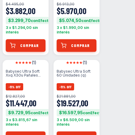
$4.495,00
$6.913,00
$3.882,00
$5.970,00
$3.299,70
$5.074,50
con
con
3
x
$1.294,00
sin
3
x
$1.990,00
sin
interés
interés
(1)
(1)
Babysec Ultra Soft
Babysec Ultra Soft
Xxg X30u Pañales
60 Unidades (g)
Descartables Género
Sin Género Tamaño
Extra Extra Grande
-
11
%
OFF
-
11
%
OFF
(xxg)
$12.827,00
$21.881,00
$11.447,00
$19.527,00
$9.729,95
$16.597,95
con
con
3
x
$3.815,67
sin
3
x
$6.509,00
sin
interés
interés