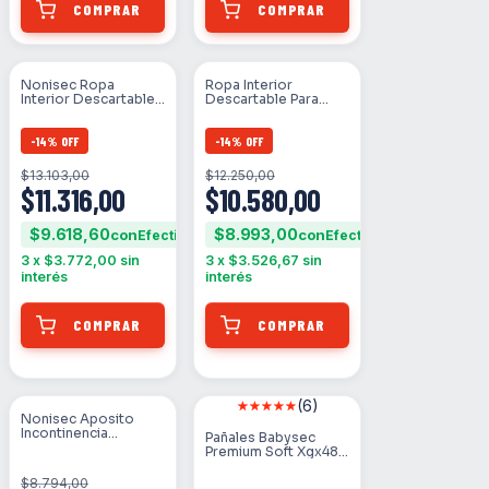
Nonisec Ropa
Ropa Interior
Interior Descartable
Descartable Para
Para Adulto Eg X8
Adulto Nonisec G X 8
Unidades
Unidades
-
14
%
OFF
-
14
%
OFF
$13.103,00
$12.250,00
$11.316,00
$10.580,00
$9.618,60
$8.993,00
con
con
3
x
$3.772,00
sin
3
x
$3.526,67
sin
interés
interés
(6)
Nonisec Aposito
SIN STOCK
SIN STOCK
Incontinencia
Pañales Babysec
Extrema X 20
Premium Soft Xgx48u
Unidades
Género Sin Género
Tamaño Extra Grande
$8.794,00