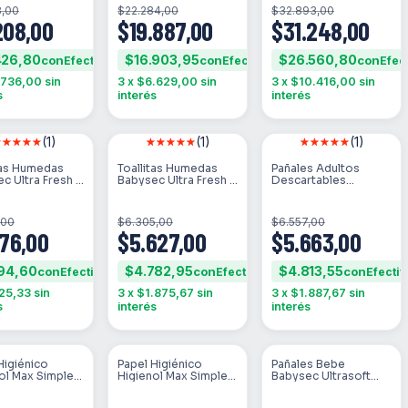
Extra Grande 44
3,00
$22.284,00
$32.893,00
Unidades
208,00
$19.887,00
$31.248,00
426,80
$16.903,95
$26.560,80
con
con
con
.736,00
sin
3
x
$6.629,00
sin
3
x
$10.416,00
sin
s
interés
interés
(1)
(1)
(1)
STOCK
SIN STOCK
SIN STOCK
tas Humedas
Toallitas Humedas
Pañales Adultos
c Ultra Fresh X
Babysec Ultra Fresh 3
Descartables
X 50un
Nonisec Anatómico
Ultra Talla Grande 8
Unidades
,00
$6.305,00
$6.557,00
876,00
$5.627,00
$5.663,00
594,60
$4.782,95
$4.813,55
con
con
con
25,33
sin
3
x
$1.875,67
sin
3
x
$1.887,67
sin
s
interés
interés
Higiénico
Papel Higiénico
Pañales Bebe
STOCK
SIN STOCK
SIN STOCK
ol Max Simple
Higienol Max Simple
Babysec Ultrasoft
ack De 4
Hoja 100 M De 4 U
Género Sin Género
Tamaño Mediano (m)