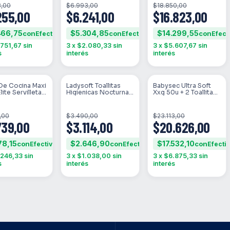
8,00
$6.993,00
$18.850,00
255,00
$6.241,00
$16.823,00
466,75
$5.304,85
$14.299,55
con
con
con
.751,67
sin
3
x
$2.080,33
sin
3
x
$5.607,67
sin
s
interés
interés
De Cocina Maxi
Ladysoft Toallitas
Babysec Ultra Soft
STOCK
SIN STOCK
SIN STOCK
lite Servilleta
Higienicas Nocturna
Xxg 50u + 2 Toallitas
paños
Suave - 16 - Unidad -
Q-soft Clásicas 50u
1
,00
$3.490,00
$23.113,00
739,00
$3.114,00
$20.626,00
78,15
$2.646,90
$17.532,10
con
con
con
.246,33
sin
3
x
$1.038,00
sin
3
x
$6.875,33
sin
s
interés
interés