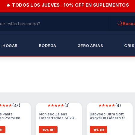
🔥 TODOS LOS JUEVES · 10% OFF EN SUPLEMENTOS
O-HOGAR
BODEGA
GERO ARIAS
CRIS
(37)
(3)
(4)
s Pants
Nonisec Zaleas
Babysec Ultra Soft
ec Premium
Descartables 60x90
Xxgx50u Género Sin
Paquete X
Género Tamaño Extra
10unidades
Extra Grande (xxg)
FF
-
14
%
OFF
-
11
%
OFF