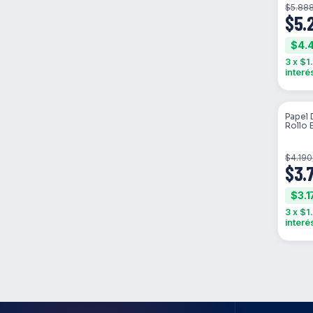
$5.88
$5.
$4.
3
x
$1
interé
Papel 
SIN 
Rollo E
2x120
$4.190
$3.
$3.1
3
x
$1
interé