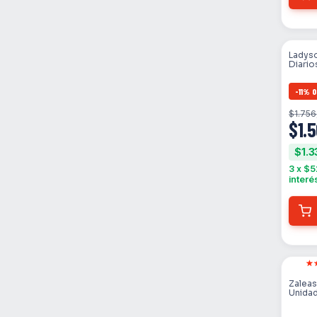
Ladyso
Diario
Suave
-
11
%
O
$1.756
$1.
$1.3
3
x
$5
interé
SIN 
Zaleas
Unida