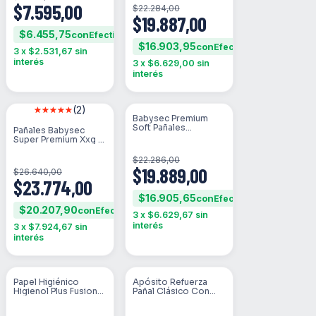
(xg)
$7.595,00
$22.284,00
$19.887,00
$6.455,75
con
$16.903,95
con
3
x
$2.531,67
sin
interés
3
x
$6.629,00
sin
interés
(2)
Babysec Premium
SIN STOCK
SIN STOCK
Soft Pañales
Pañales Babysec
Descartables Los
Super Premium Xxg X
Talles Género Sin
44 Unidades - Extra
Género Tamaño
Extra Grande (xxg) -
$22.286,00
Grande (g)
Sin Género
$19.889,00
$26.640,00
$23.774,00
$16.905,65
con
$20.207,90
con
3
x
$6.629,67
sin
interés
3
x
$7.924,67
sin
interés
Papel Higiénico
Apósito Refuerza
SIN STOCK
SIN STOCK
Higienol Plus Fusion
Pañal Clásico Con
Doble Hoja 30 M De
Gel X20u Nonisec
4 U