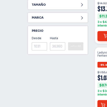
$14.92
TAMAÑO
$13
$11.
MARCA
3
x
$4
interé
PRECIO
Desde
Hasta
APLICAR
Ladyso
Femen
Soft T
-
11
%
O
$1.155
$1.0
$87
3
x
$3
interé