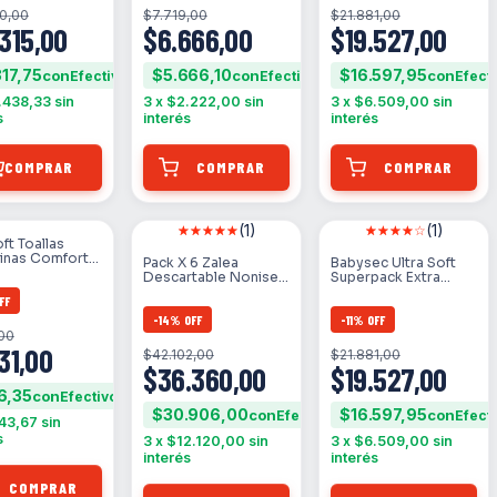
0,00
$7.719,00
$21.881,00
.315,00
$6.666,00
$19.527,00
317,75
$5.666,10
$16.597,95
con
con
con
.438,33
sin
3
x
$2.222,00
sin
3
x
$6.509,00
sin
s
interés
interés
COMPRAR
(1)
(1)
ft Toallas
inas Comfort
Pack X 6 Zalea
Babysec Ultra Soft
ela Suave 8u
Descartable Nonisec
Superpack Extra
X 10 Unidades
Grande (xg) X52 Un
FF
-
14
%
OFF
-
11
%
OFF
,00
31,00
$42.102,00
$21.881,00
$36.360,00
$19.527,00
6,35
con
$30.906,00
$16.597,95
con
con
43,67
sin
s
3
x
$12.120,00
sin
3
x
$6.509,00
sin
interés
interés