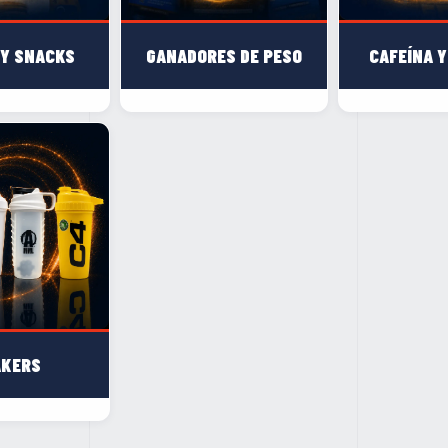
 Y SNACKS
GANADORES DE PESO
CAFEÍNA Y
AKERS