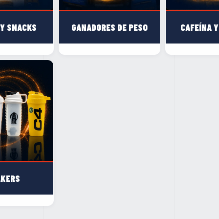
 Y SNACKS
GANADORES DE PESO
CAFEÍNA Y
AKERS