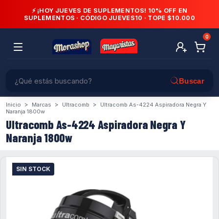
⚡ ¡HOY JUEVES DE SUPLEMENTOS! 10% OFF EN
SUPLEMENTOS · CÓDIGO
JUEVES10
· TOPE $10.000
0
>
>
>
Inicio
Marcas
Ultracomb
Ultracomb As-4224 Aspiradora Negra Y
Naranja 1800w
Ultracomb As-4224 Aspiradora Negra Y
Naranja 1800w
SIN STOCK