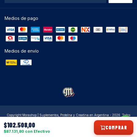
Mayor higiene en tu hogar
, eliminando
Medios de pago
polvo, ácaros y alérgenos con la máxima
comodidad.
Fácil mantenimiento:
El depósito se limpia
rápido y el filtro HEPA es lavable.
Medios de envío
Tecnología avanzada:
Sistema
multiciclónico y ACSP para resultados
superiores en cada pasada.
Ahorro y practicidad:
Sin bolsas
descartables, solo vaciá el depósito y seguí
usando.
Optá por la Ultracomb AS-4224 y llevá la
limpieza de tu casa al siguiente nivel, con
potencia, eficiencia y diseño pensado para
Copyright Morashop | Suplementos, Proteína y Creatina en Argentina - 2026. Todos
los derechos reservados.
vos y tu familia.
$102.508,00
COMPRAR
Defensa de las y los consumidores. Para reclamos
ingresá acá.
$87.131,80 con Efectivo
Botón de arrepentimiento