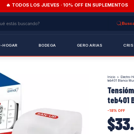
🔥 TODOS LOS JUEVES · 10% OFF EN SUPLEMENTOS
O-HOGAR
BODEGA
GERO ARIAS
CRIS
Inicio
>
Electro-H
teb401 Blanco Mu
Tensióme
teb401 
-
18
%
OFF
$33.