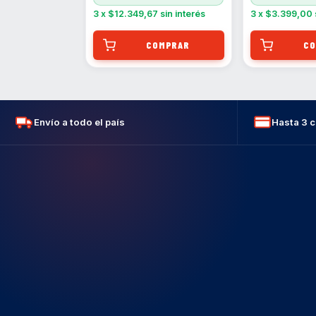
3
x
$12.349,67
sin interés
3
x
$3.399,00
Envío a todo el país
Hasta 3 c