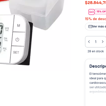
$28.844,7
15% de des
Ver más d
28
en stock
Descrip
El tensióme
ideal para 
cardiovascu
ser utilizad
ergonómico 
y almacenar
usuarios, p
mediciones d