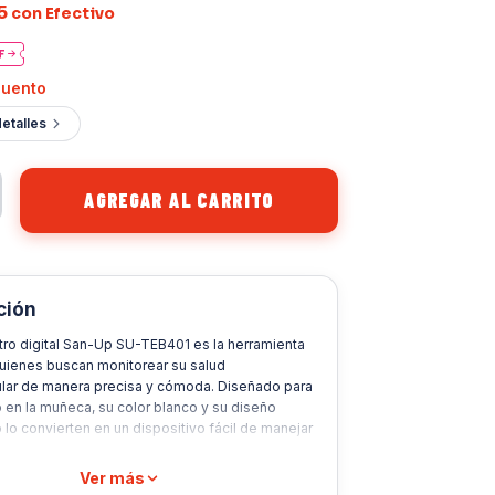
5
con Efectivo
cuento
etalles
ción
tro digital San-Up SU-TEB401 es la herramienta
quienes buscan monitorear su salud
lar de manera precisa y cómoda. Diseñado para
o en la muñeca, su color blanco y su diseño
lo convierten en un dispositivo fácil de manejar
. Con una capacidad de memoria para hasta tres
ermite un seguimiento personalizado de las
Ver más
e presión sistólica y diastólica.