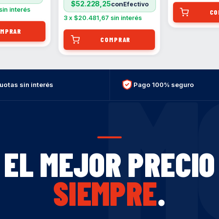
$52.228,25
con
sin interés
3
x
$20.481,67
sin interés
M
uotas sin interés
Pago 100% seguro
EL MEJOR PRECIO
SIEMPRE
.