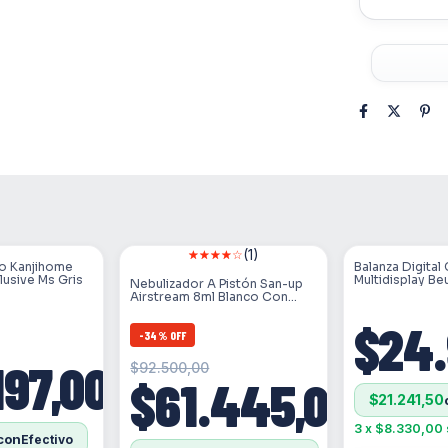
Este modelo
adapta a ci
ajuste perf
funcionamie
garantiza su
lugar. Ademá
y protecció
El San-Up S
desean lleva
funcionalid
de complica
(1)
presión arte
ño Kanjihome
Balanza Digital
clusive Ms Gris
Multidisplay Beu
Nebulizador A Pistón San-up
Negro
Airstream 8ml Blanco Con
Accesorios
$24.
-
34
%
OFF
197,00
$92.500,00
$61.445,00
$21.241,50
3
x
$8.330,00
con