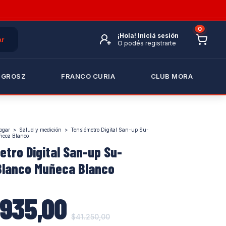
0
¡Hola!
Iniciá sesión
O podés registrarte
 GROSZ
FRANCO CURIA
CLUB MORA
ogar
>
Salud y medición
>
Tensiómetro Digital San-up Su-
ñeca Blanco
tro Digital San-up Su-
Blanco Muñeca Blanco
935,00
$41.250,00