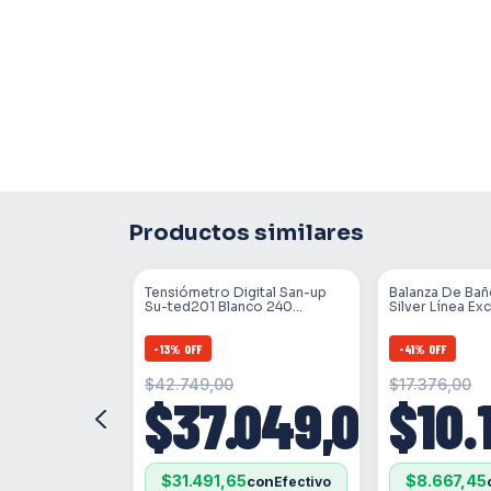
Productos similares
Dedo San-up
Tensiómetro Digital San-up
Balanza De Ba
gro Led Aaa
Su-ted201 Blanco 240
Silver Línea Ex
Memorias Blanco
-
13
%
OFF
-
41
%
OFF
274,00
$42.749,00
$17.376,00
$37.049,00
$10.
90
con
$31.491,65
$8.667,45
con
sin interés