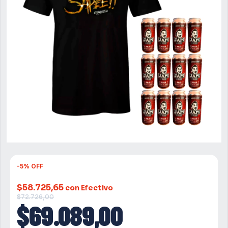
-
5
%
OFF
$58.725,65
con Efectivo
$72.726,00
$69.089,00