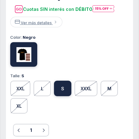
Cuotas SIN interés con
DÉBITO
Ver más detalles
Color:
Negro
Talle:
S
XXL
L
S
XXXL
M
XL