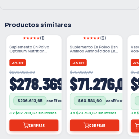
Productos similares
(1)
(6)
Suplemento En Polvo
Suplemento En Polvo Bsn
Vas
Optimum Nutrition
Aminox Aminoácidos En
Rosc
Serious Mass Proteínas
Pote De 435g
De 
En Bolsa De 5.44kg
-
5
%
OFF
-
5
%
OFF
-
5
$293.020,00
$75.028,00
$5.
00
$278.369,00
$71.276,00
$
$236.613,65
$60.584,60
con
con
Efectivo
Efectivo
Efectivo
contra entrega (Solo para Buenos aires: CABA/GBA)
contra entrega (Solo para Buenos aires: CABA/GBA)
3
x
$92.789,67
sin interés
3
x
$23.758,67
sin interés
3
x
$
COMPRAR
COMPRAR