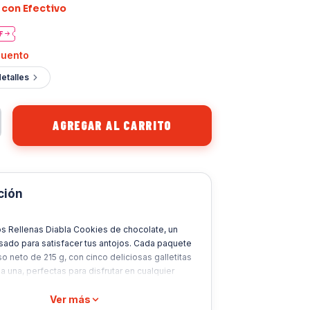
con Efectivo
cuento
etalles
ción
 Rellenas Diabla Cookies de chocolate, un
sado para satisfacer tus antojos. Cada paquete
o neto de 215 g, con cinco deliciosas galletitas
a una, perfectas para disfrutar en cualquier
 día. Su exquisito sabor a chocolate te atrapará
imer bocado.
Ver más