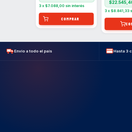
0
$22.545,4
con
3
x
$7.088,00
sin interés
sin interés
3
x
$8.841,33
s
CO
Envío a todo el país
Hasta 3 c