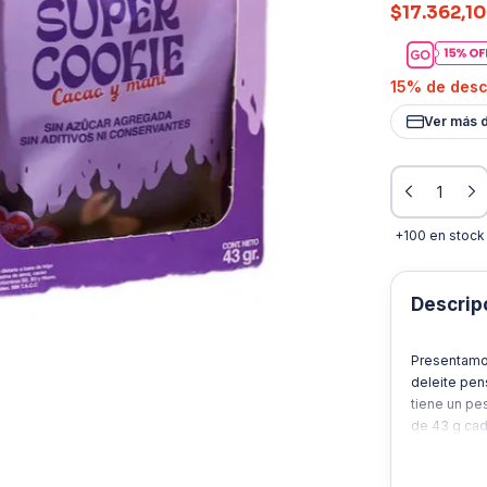
$17.362,10
15% de des
Ver más d
+100
en stock
Descrip
Presentamos
deleite pen
tiene un pes
de 43 g cad
momento del
desde el pr