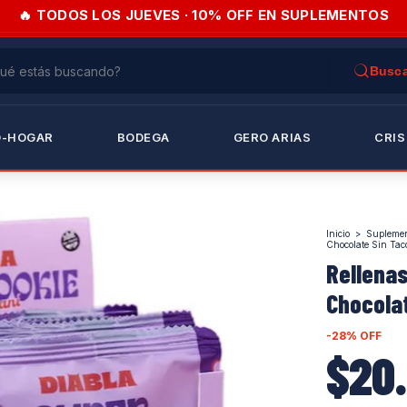
🔥 TODOS LOS JUEVES · 10% OFF EN SUPLEMENTOS
O-HOGAR
BODEGA
GERO ARIAS
CRIS
Inicio
>
Supleme
Chocolate Sin Tac
Rellenas
Chocolat
-
28
%
OFF
$20