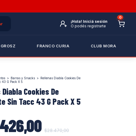
0
¡Hola!
Iniciá sesión
O podés registrarte
 GROSZ
FRANCO CURIA
CLUB MORA
ntos
>
Barras y Snacks
>
Rellenas Diabla Cookies De
c 43 G Pack X 5
 Diabla Cookies De
e Sin Tacc 43 G Pack X 5
.426,00
$28.470,00