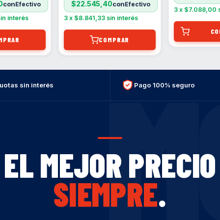
0
$22.545,40
con
con
3
x
$7.088,00
in interés
3
x
$8.841,33
sin interés
MPRAR
COMPRAR
M
uotas sin interés
Pago 100% seguro
EL MEJOR PRECIO
SIEMPRE
.