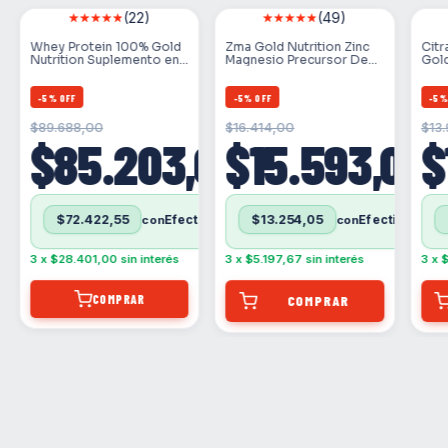
(22)
(49)
Whey Protein 100% Gold
Zma Gold Nutrition Zinc
Citr
Nutrition Suplemento en
Magnesio Precursor De
Gold
Polvo Doypack 2LB
Testosterona Sabor Na
Sab
-
5
%
OFF
-
5
%
OFF
-
5
00
$89.688,00
$16.414,00
$13
$85.203,00
$15.593,00
$
Efectivo
$72.422,55
$13.254,05
con
con
Efectivo
Efectivo
contra entrega (Solo para Buenos aires: CABA/GBA)
contra entrega (Solo para Buenos aires: CABA/GBA)
3
x
$28.401,00
sin interés
3
x
$5.197,67
sin interés
3
x
$
COMPRAR