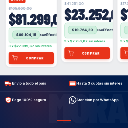
$41.251,00
$17
,00
$23.252,00
$
$105.900,00
$81.299,00
$19.764,20
con
Efectivo
Efectivo
contra entrega (Solo para Buenos aires: CABA/GBA)
$69.104,15
con
Efectivo
contra entrega (Solo para Buenos aires: CABA/GBA)
3
x
$7.750,67
sin interés
3
x
$
3
x
$27.099,67
sin interés
Envío a todo el país
Hasta 3 cuotas sin interés
MORA
Pago 100% seguro
Atención por WhatsApp