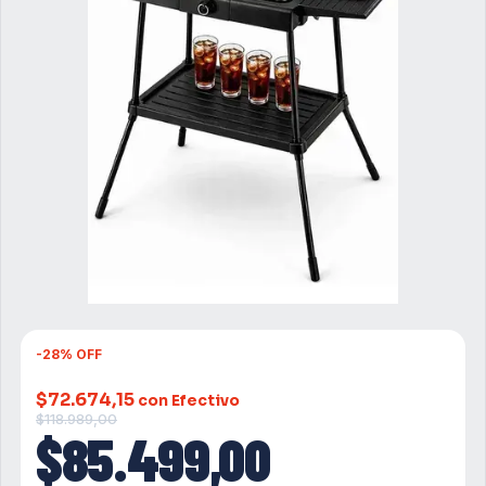
-
28
%
OFF
$72.674,15
con Efectivo
$118.989,00
$85.499,00