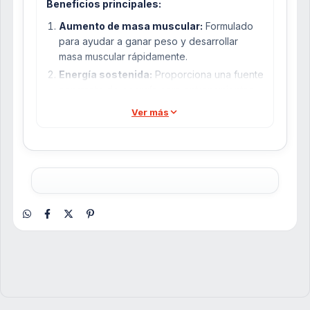
Beneficios principales:
Aumento de masa muscular:
Formulado
para ayudar a ganar peso y desarrollar
masa muscular rápidamente.
Energía sostenida:
Proporciona una fuente
constante de energía para entrenamientos
intensos y recuperación.
Ver más
Recuperación mejorada:
Ayuda a acelerar
la recuperación muscular post-
entrenamiento.
Ingredientes clave:
Dextrosa:
Fuente rápida de energía.
Maltodextrina:
Carbohidrato complejo que
ayuda a reponer los niveles de glucógeno.
Proteína de suero:
Proporciona
aminoácidos esenciales para la síntesis de
proteínas y el crecimiento muscular.