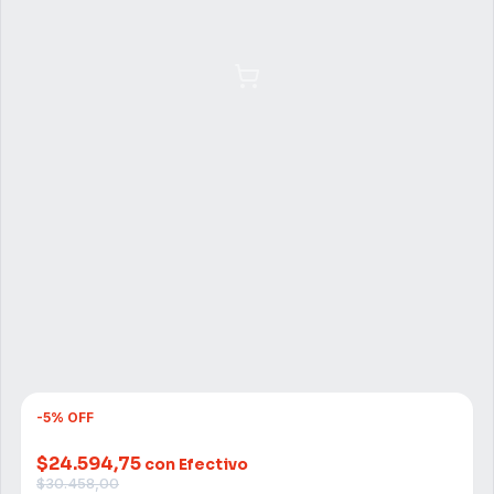
-
5
%
OFF
$24.594,75
con Efectivo
$30.458,00