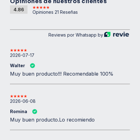
Opiniones de nuestros clientes
Presentación
: Envase de 300g.
4.86
Opiniones 21 Reseñas
Advertencias y Precauciones
:
No exceder la dosis recomendada.
Consultar a un médico antes de usar si está
Reviews por Whatsapp by
embarazada, en periodo de lactancia o
tiene alguna condición médica preexistente.
2026-07-17
Mantener fuera del alcance de los niños.
Walter
Almacenar en un lugar fresco y seco,
Muy buen producto!!! Recomendable 100%
alejado de la luz solar directa.
2026-06-08
Romina
Muy buen producto.Lo recomiendo