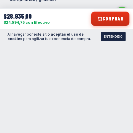
$28.935,00
COMPRAR
$24.594,75 con Efectivo
2024-08-23
Al navegar por este sitio
aceptás el uso de
Daniel
ENTENDIDO
cookies
para agilizar tu experiencia de compra.
Lo recomiendo totalmente, compré varios
productos desde la página. Brindan un excelente
servicio.muchas gracias
◄
1
►
Envío a todo el país
Hasta 3 cuotas sin interés
MORA
Pago 100% seguro
Atención por WhatsApp