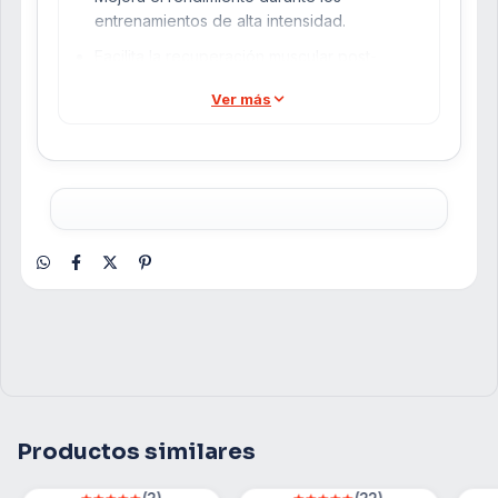
entrenamientos de alta intensidad.
Facilita la recuperación muscular post-
entrenamiento.
Ver más
Ayuda a aumentar la masa muscular magra y
la resistencia física.
Ingredientes Clave
:
Creatina Monohidrato Premium.
Modo de Uso
:
Mezclar una porción (aproximadamente 5g)
con 250 ml de agua, jugo o tu bebida
favorita.
Consumir una vez al día, preferiblemente
antes o después del entrenamiento.
Características Especiales
:
Productos similares
Creatina Monohidrato Premium
: Fórmula
de alta calidad diseñada para proporcionar