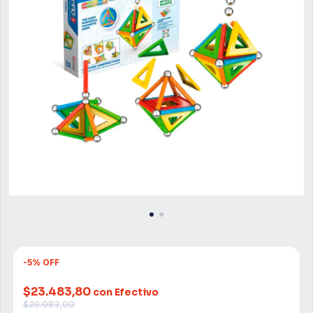
-
5
%
OFF
$23.483,80
con Efectivo
$29.083,00