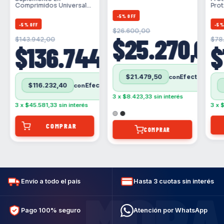
Love 8402
Comprimidos Universal
Prot
Nutrition Animal Pak
Doyp
-
5
%
OFF
Vitaminas En Lata 44 Un
-
5
%
OFF
-
5
$26.600,00
$25.270,00
$143.942,00
$78
0
$136.744,00
$
$21.479,50
con
Efectivo
contra entrega (Solo para Buenos aires: CABA/GBA)
$116.232,40
con
Efectivo
Efectivo
contra entrega (Solo para Buenos aires: CABA/GBA)
3
x
$8.423,33
sin interés
3
x
$45.581,33
sin interés
3
x
$
COMPRAR
Envío a todo el país
Hasta 3 cuotas sin interés
MORA
Pago 100% seguro
Atención por WhatsApp