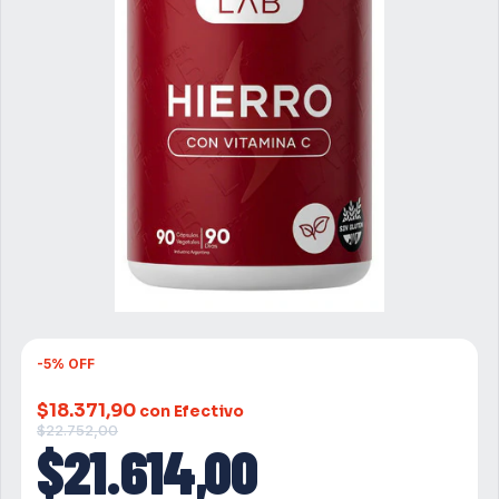
-
5
%
OFF
$18.371,90
con Efectivo
$22.752,00
$21.614,00