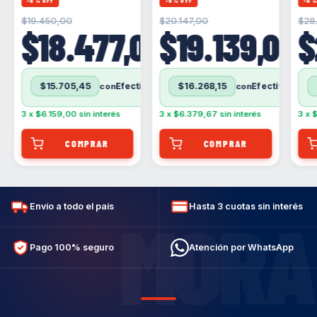
Sabor
,00
$19.450,00
$20.147,00
$28
APROBADO POR ANMAT
$18.477,00
$19.139,00
$
RNPA: 928884/2025
RNE: 21-115312
Efectivo
$15.705,45
$16.268,15
con
con
Efectivo
Efectivo
contra entrega (Solo para Buenos aires: CABA/GBA)
contra entrega (Solo para Buenos aires: CABA/GBA)
3
x
$6.159,00
sin interés
3
x
$6.379,67
sin interés
3
x
$
Envío a todo el país
Hasta 3 cuotas sin interés
MORA
Pago 100% seguro
Atención por WhatsApp