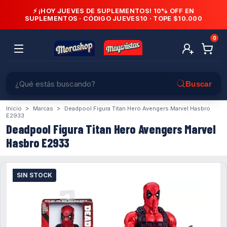
⚡ ¡HOY JUEVES DE SUPLEMENTOS! 10% OFF EN
SUPLEMENTOS · CÓDIGO
JUEVES10
· TOPE $10.000
0
>
>
Inicio
Marcas
Deadpool Figura Titan Hero Avengers Marvel Hasbro
E2933
Deadpool Figura Titan Hero Avengers Marvel
Hasbro E2933
SIN STOCK