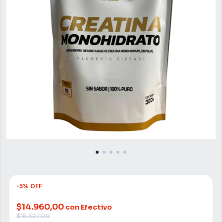
-
5
%
OFF
$14.960,00
con Efectivo
$18.527,00