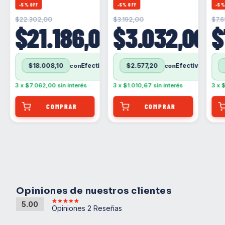
-
5
%
OFF
-
5
%
OFF
-
5
$22.302,00
$3.192,00
$7.
,00
$21.186,00
$3.032,00
$
$18.008,10
$2.577,20
con
con
Efectivo
Efectivo
Efectivo
contra entrega (Solo para Buenos aires: CABA/GBA)
contra entrega (Solo para Buenos aires: CABA/GBA)
3
x
$7.062,00
sin interés
3
x
$1.010,67
sin interés
3
x
$
Opiniones de nuestros clientes
5.00
Opiniones 2 Reseñas