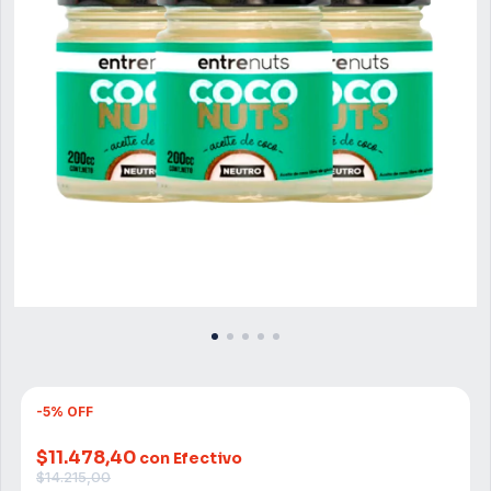
-
5
%
OFF
$11.478,40
con Efectivo
$14.215,00