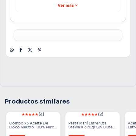
Ver más
Productos similares
(4)
(3)
Combo x3 Aceite De
Pasta Maní Entrenuts
Ace
Coco Neutro 100% Puro
Stevia X 370gr Sin Gluten
Entr
360cc Entrenuts Sin Tacc
Sin Tacc
Veg