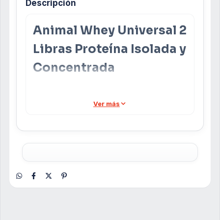
Descripción
Animal Whey Universal 2
Libras Proteína Isolada y
Concentrada
Animal Whey Universal
es una proteína de
suero de alta calidad, especialmente diseñada
Ver más
para quienes buscan potenciar el crecimiento
muscular y acelerar la recuperación tras el
entrenamiento. Disponible en deliciosos
sabores
Chocolate
y
Vainilla
, esta fórmula
combina proteína aislada y concentrada para
una óptima absorción y resultados efectivos.
Beneficios Principales
Estimula el crecimiento muscular
: Aporta