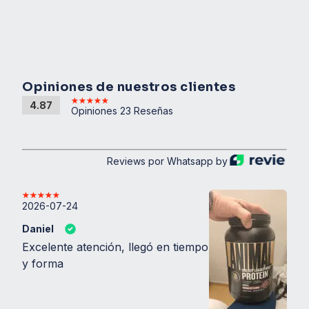
Saborizantes naturales y artificiales
(Chocolate o Vainilla)
Edulcorante
Modo de Uso
Opiniones de nuestros clientes
Mezclar una porción (aprox. 30g) con 200-
4.87
Opiniones 23 Reseñas
250 ml de agua o leche descremada.
Consumir preferentemente
después del
entrenamiento
o entre comidas, según las
necesidades nutricionales.
Reviews por Whatsapp by
Características Especiales
2026-07-24
Fácil disolución:
Se mezcla fácilmente, sin
Daniel
grumos.
Excelente atención, llegó en tiempo
Versátil:
Ideal para batidos, smoothies y
y forma
recetas fitness.
Apto para quienes buscan mejorar el
rendimiento físico y la composición corporal.