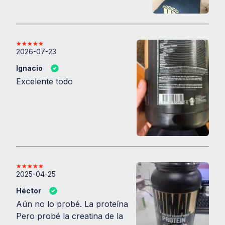
Perfil Nutricional (por
porción de 30g)
2026-07-23
Proteínas:
24-25g
Ignacio
Carbohidratos:
Bajo contenido
Excelente todo
Grasas:
Mínimas
Calorías:
Aproximadamente 120 kcal
Sabor y Presentación
Sabores:
Chocolate o Vainilla
Presentación:
Pote de 2 libras (907g),
2025-04-25
rinde aproximadamente 30 porciones.
Héctor
Advertencias y Precauciones
Aún no lo probé. La proteína
Pero probé la creatina de la
No exceder la dosis recomendada.