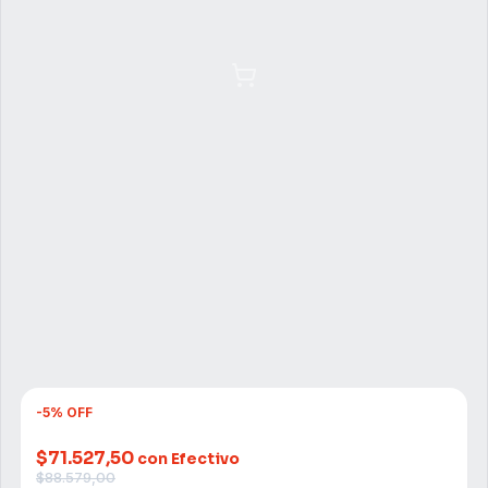
-
5
%
OFF
$71.527,50
con Efectivo
$88.579,00