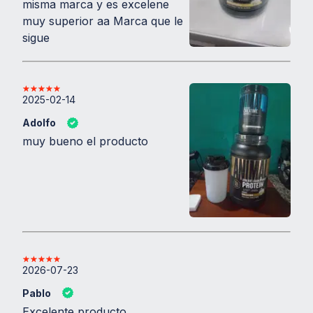
misma marca y es excelene
Consultar con un profesional de la salud si
muy superior aa Marca que le
está embarazada, en período de lactancia o
sigue
si padece alguna condición médica.
Mantener fuera del alcance de los niños.
Almacenar en lugar fresco y seco, lejos de
2025-02-14
la luz solar directa.
Adolfo
Contiene derivados de leche.
muy bueno el producto
Optá por Animal Whey Universal y llevá tu
entrenamiento al siguiente nivel con una
proteína pura, deliciosa y efectiva.
2026-07-23
Pablo
Excelente producto