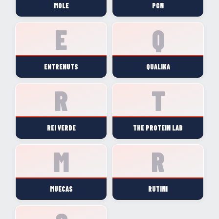
MOLE
PGN
ENTRENUTS
QUALIKA
REI VERDE
THE PROTEIN LAB
MUECAS
RUTINI