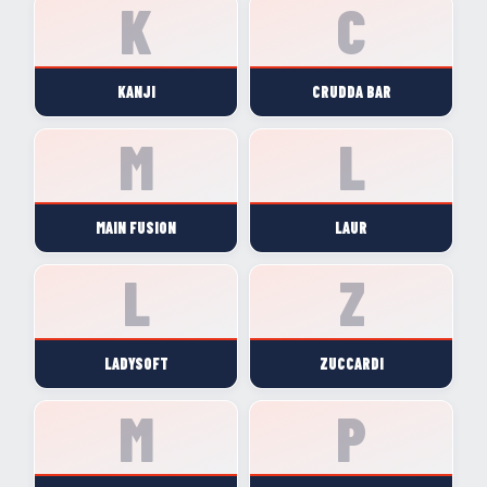
KANJI
CRUDDA BAR
MAIN FUSION
LAUR
LADYSOFT
ZUCCARDI