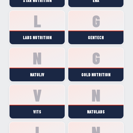
STAR NUTRITION
ENA
LABS NUTRITION
GENTECH
NATULIV
GOLD NUTRITION
VITS
NATULABS