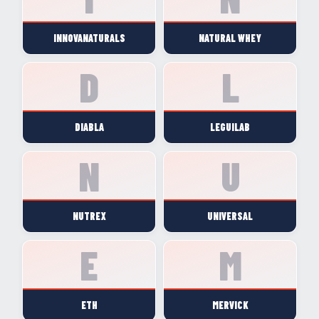
INNOVANATURALS
NATURAL WHEY
DIABLA
LEGUILAB
NUTREX
UNIVERSAL
ETH
MERVICK