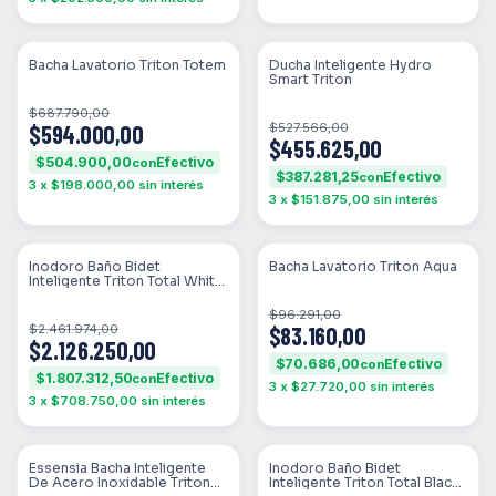
SIN STOCK
SIN STOCK
Bacha Lavatorio Triton Totem
Ducha Inteligente Hydro
Smart Triton
$687.790,00
$594.000,00
$527.566,00
$455.625,00
$504.900,00
con
$387.281,25
con
3
x
$198.000,00
sin interés
3
x
$151.875,00
sin interés
SIN STOCK
SIN STOCK
Inodoro Baño Bidet
Bacha Lavatorio Triton Aqua
Inteligente Triton Total White
Smart
$96.291,00
$2.461.974,00
$83.160,00
$2.126.250,00
$70.686,00
con
$1.807.312,50
con
3
x
$27.720,00
sin interés
3
x
$708.750,00
sin interés
SIN STOCK
SIN STOCK
Essensia Bacha Inteligente
Inodoro Baño Bidet
De Acero Inoxidable Triton
Inteligente Triton Total Black