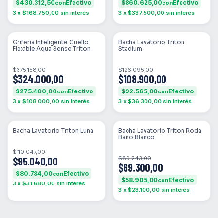
$430.312,50
$860.625,00
con
con
3
x
$168.750,00
sin interés
3
x
$337.500,00
sin interés
SIN STOCK
SIN STOCK
Griferia Inteligente Cuello
Bacha Lavatorio Triton
Flexible Aqua Sense Triton
Stadium
$375.158,00
$126.095,00
$324.000,00
$108.900,00
$275.400,00
$92.565,00
con
con
3
x
$108.000,00
sin interés
3
x
$36.300,00
sin interés
SIN STOCK
SIN STOCK
Bacha Lavatorio Triton Luna
Bacha Lavatorio Triton Roda
Baño Blanco
$110.047,00
$95.040,00
$80.243,00
$69.300,00
$80.784,00
con
$58.905,00
con
3
x
$31.680,00
sin interés
3
x
$23.100,00
sin interés