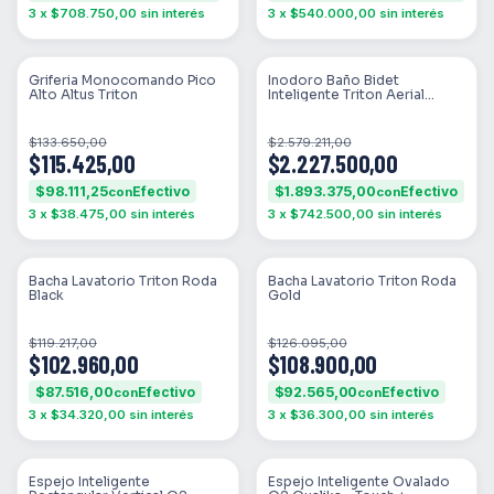
3
x
$708.750,00
sin interés
3
x
$540.000,00
sin interés
SIN STOCK
SIN STOCK
Griferia Monocomando Pico
Inodoro Baño Bidet
Alto Altus Triton
Inteligente Triton Aerial
Smart
$133.650,00
$2.579.211,00
$115.425,00
$2.227.500,00
$98.111,25
$1.893.375,00
con
con
3
x
$38.475,00
sin interés
3
x
$742.500,00
sin interés
SIN STOCK
SIN STOCK
Bacha Lavatorio Triton Roda
Bacha Lavatorio Triton Roda
Black
Gold
$119.217,00
$126.095,00
$102.960,00
$108.900,00
$87.516,00
$92.565,00
con
con
3
x
$34.320,00
sin interés
3
x
$36.300,00
sin interés
SIN STOCK
SIN STOCK
Espejo Inteligente
Espejo Inteligente Ovalado