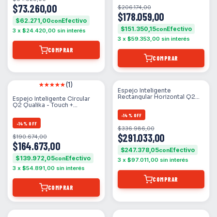
$73.260,00
$206.174,00
$178.059,00
$62.271,00
con
$151.350,15
con
3
x
$24.420,00
sin interés
3
x
$59.353,00
sin interés
COMPRAR
COMPRAR
(1)
Espejo Inteligente
Rectangular Horizontal Q2
Espejo Inteligente Circular
Qualika - Touch +
Q2 Qualika - Touch +
Desempañador + Hora (Luz
Desempañador + Hora (Luz
Cálida / Fría / Amarilla)
-
14
%
OFF
Cálida / Fría / Amarilla)
-
14
%
OFF
$336.986,00
$291.033,00
$190.674,00
$164.673,00
$247.378,05
con
$139.972,05
con
3
x
$97.011,00
sin interés
3
x
$54.891,00
sin interés
COMPRAR
COMPRAR