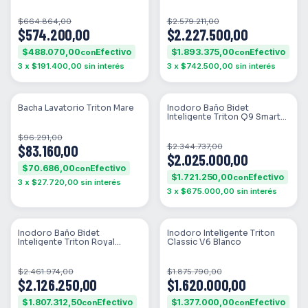
Negro
Smart
$664.864,00
$2.579.211,00
$574.200,00
$2.227.500,00
$488.070,00
$1.893.375,00
con
con
3
x
$191.400,00
sin interés
3
x
$742.500,00
sin interés
SIN STOCK
SIN STOCK
Bacha Lavatorio Triton Mare
Inodoro Baño Bidet
Inteligente Triton Q9 Smart
Temperatura
$96.291,00
$83.160,00
$2.344.737,00
$2.025.000,00
$70.686,00
con
$1.721.250,00
con
3
x
$27.720,00
sin interés
3
x
$675.000,00
sin interés
SIN STOCK
SIN STOCK
Inodoro Baño Bidet
Inodoro Inteligente Triton
Inteligente Triton Royal
Classic V6 Blanco
Smart
$2.461.974,00
$1.875.790,00
$2.126.250,00
$1.620.000,00
$1.807.312,50
$1.377.000,00
con
con