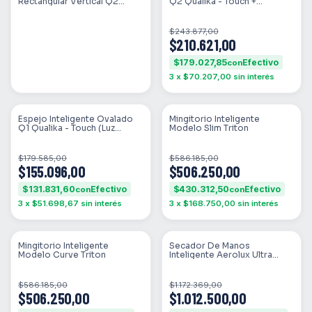
Rectangular Vertical Q2
Q2 Qualika - Touch +
Qualika - Touch +
Desempañador + Hora (Luz
Desempañador + Hora (Luz
Cálida / Fría / Amarilla)
Calida / Fria / Amarilla)
$243.877,00
$210.621,00
$179.027,85
con
3
x
$70.207,00
sin interés
SIN STOCK
SIN STOCK
Espejo Inteligente Ovalado
Mingitorio Inteligente
Q1 Qualika - Touch (Luz
Modelo Slim Triton
Cálida / Fría / Amarilla)
$179.585,00
$586.185,00
$155.096,00
$506.250,00
$131.831,60
$430.312,50
con
con
3
x
$51.698,67
sin interés
3
x
$168.750,00
sin interés
SIN STOCK
SIN STOCK
Mingitorio Inteligente
Secador De Manos
Modelo Curve Triton
Inteligente Aerolux Ultra
Rapido Triton
$586.185,00
$1.172.369,00
$506.250,00
$1.012.500,00