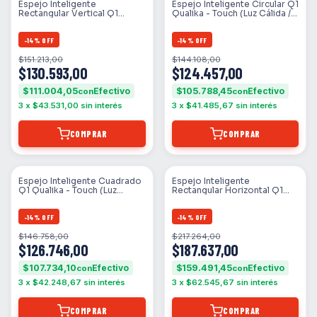
Espejo Inteligente
Espejo Inteligente Circular Q1
Rectangular Vertical Q1
Qualika - Touch (Luz Cálida /
Qualika (Luz Calida / Fria /
Fría / Amarilla)
Amarilla)
-
14
%
OFF
-
14
%
OFF
$151.213,00
$144.108,00
$130.593,00
$124.457,00
$111.004,05
$105.788,45
con
con
3
x
$43.531,00
sin interés
3
x
$41.485,67
sin interés
COMPRAR
COMPRAR
Espejo Inteligente Cuadrado
Espejo Inteligente
Q1 Qualika - Touch (Luz
Rectangular Horizontal Q1
Cálida / Fría / Amarilla)
Qualika (Luz Calida / Fria /
Amarilla)
-
14
%
OFF
-
14
%
OFF
$146.758,00
$217.264,00
$126.746,00
$187.637,00
$107.734,10
$159.491,45
con
con
3
x
$42.248,67
sin interés
3
x
$62.545,67
sin interés
COMPRAR
COMPRAR