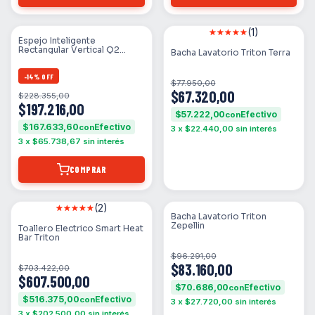
(1)
SIN STOCK
Espejo Inteligente
Rectangular Vertical Q2
Bacha Lavatorio Triton Terra
Qualika - Touch +
Desempañador + Hora (Luz
Calida / Fria / Amarilla)
-
14
%
OFF
$77.950,00
$67.320,00
$228.355,00
$197.216,00
$57.222,00
con
$167.633,60
con
3
x
$22.440,00
sin interés
3
x
$65.738,67
sin interés
COMPRAR
(2)
SIN STOCK
SIN STOCK
Bacha Lavatorio Triton
Zepellin
Toallero Electrico Smart Heat
Bar Triton
$96.291,00
$83.160,00
$703.422,00
$607.500,00
$70.686,00
con
$516.375,00
con
3
x
$27.720,00
sin interés
3
x
$202.500,00
sin interés