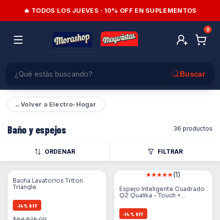
🔥 TODOS LOS JUEVES · 10% OFF EN SUPLEMENTOS
0
←
Volver a Electro-Hogar
Baño y espejos
36 productos
ORDENAR
FILTRAR
(1)
Bacha Lavatorios Triton
Triangle
Espejo Inteligente Cuadrado
Q2 Qualika - Touch +
Desempañador + Hora (Luz
-
14
%
OFF
Cálida / Fría / Amarilla)
-
14
%
OFF
$84.828,00