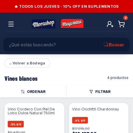
🔥 TODOS LOS JUEVES · 10% OFF EN SUPLEMENTOS
0
←
Volver a Bodega
Vinos blancos
4 productos
ORDENAR
FILTRAR
Vino Cordero Con Piel De
Vino Cicchitti Chardonnay
Lobo Dulce Natural 750ml
-
5
%
OFF
-
11
%
OFF
$17.018,00
$5.470,00