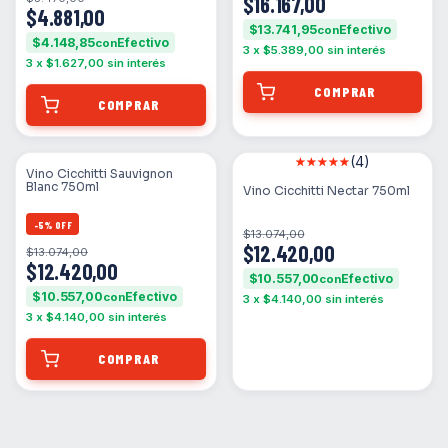
$16.167,00
$4.881,00
$13.741,95
con
$4.148,85
con
3
x
$5.389,00
sin interés
3
x
$1.627,00
sin interés
(4)
SIN STOCK
Vino Cicchitti Sauvignon
Blanc 750ml
Vino Cicchitti Nectar 750ml
-
5
%
OFF
$13.074,00
$12.420,00
$13.074,00
$12.420,00
$10.557,00
con
$10.557,00
con
3
x
$4.140,00
sin interés
3
x
$4.140,00
sin interés